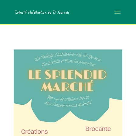
/*code de vérification Google*/
/*code vérification Bing*/