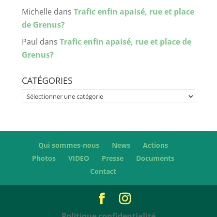
Michelle
dans
Trafic enfin apaisé, rue et place
de Grenus?
Paul
dans
Trafic enfin apaisé, rue et place de
Grenus?
CATÉGORIES
Catégories
Qui sommes-nous
News
Actions
Photos
VIDEO
Presse
Documents
Contact
Politique confidentialité